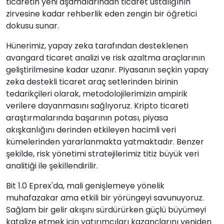
ticaretin yeni aşamalarından ticaret ustalığının
zirvesine kadar rehberlik eden zengin bir öğretici
dokusu sunar.
Hünerimiz, yapay zeka tarafından desteklenen
avangard ticaret analizi ve risk azaltma araçlarının
geliştirilmesine kadar uzanır. Piyasanın seçkin yapay
zeka destekli ticaret araç setlerinden birinin
tedarikçileri olarak, metodolojilerimizin ampirik
verilere dayanmasını sağlıyoruz. Kripto ticareti
araştırmalarında başarının potası, piyasa
akışkanlığını derinden etkileyen hacimli veri
kümelerinden yararlanmakta yatmaktadır. Benzer
şekilde, risk yönetimi stratejilerimiz titiz büyük veri
analitiği ile şekillendirilir.
Bit 1.0 Eprex'da, mali genişlemeye yönelik
muhafazakar ama etkili bir yörüngeyi savunuyoruz.
Sağlam bir gelir akışını sürdürürken güçlü büyümeyi
katalize etmek için yatırımcıları kazançlarını yeniden