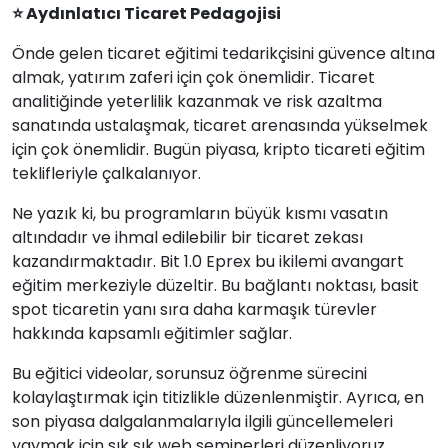
⭐ Aydınlatıcı Ticaret Pedagojisi
Önde gelen ticaret eğitimi tedarikçisini güvence altına
almak, yatırım zaferi için çok önemlidir. Ticaret
analitiğinde yeterlilik kazanmak ve risk azaltma
sanatında ustalaşmak, ticaret arenasında yükselmek
için çok önemlidir. Bugün piyasa, kripto ticareti eğitim
teklifleriyle çalkalanıyor.
Ne yazık ki, bu programların büyük kısmı vasatın
altındadır ve ihmal edilebilir bir ticaret zekası
kazandırmaktadır. Bit 1.0 Eprex bu ikilemi avangart
eğitim merkeziyle düzeltir. Bu bağlantı noktası, basit
spot ticaretin yanı sıra daha karmaşık türevler
hakkında kapsamlı eğitimler sağlar.
Bu eğitici videolar, sorunsuz öğrenme sürecini
kolaylaştırmak için titizlikle düzenlenmiştir. Ayrıca, en
son piyasa dalgalanmalarıyla ilgili güncellemeleri
yaymak için sık sık web seminerleri düzenliyoruz.