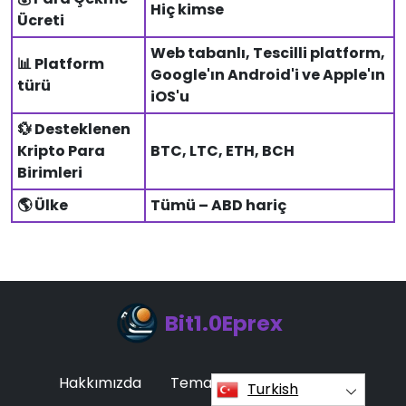
Hiç kimse
Ücreti
Web tabanlı, Tescilli platform,
📊 Platform
Google'ın Android'i ve Apple'ın
türü
iOS'u
💱 Desteklenen
Kripto Para
BTC, LTC, ETH, BCH
Birimleri
🌎 Ülke
Tümü – ABD hariç
Bit1.0Eprex
Hakkımızda
Temas
Oturum açma
Turkish