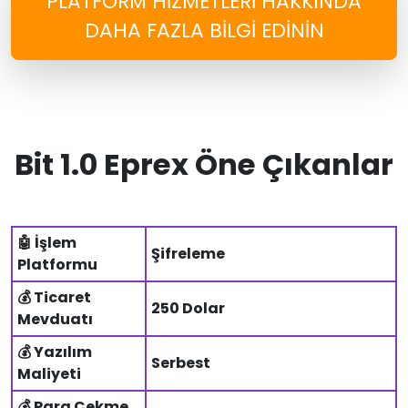
PLATFORM HIZMETLERI HAKKINDA
DAHA FAZLA BILGI EDININ
Bit 1.0 Eprex Öne Çıkanlar
🤖 İşlem
Şifreleme
Platformu
💰 Ticaret
250 Dolar
Mevduatı
💰 Yazılım
Serbest
Maliyeti
💰 Para Çekme