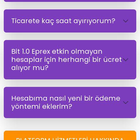
Ticarete kaç saat ayırıyorum?
Bit 1.0 Eprex etkin olmayan
hesaplar için herhangi bir ücret
alıyor mu?
Hesabıma nasıl yeni bir ödeme
yöntemi eklerim?