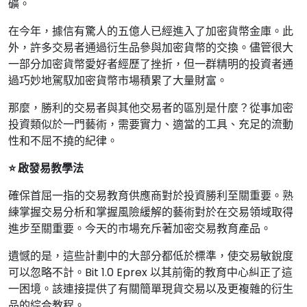
礦。
在今年，據信有驚人的五億人已經進入了加密貨幣金庫。此
外，許多交易者通過衍生品參與加密貨幣的交換。儘管很大
一部分加密貨幣愛好者經歷了挫折，但一群精明的投資者通
過巧妙地駕馭加密貨幣市場積累了大量財富。
那麼，勝利的交易者與其他交易者的區別是什麼？從事加密
投資類似於一門藝術，需要實力、適當的工具、充足的流動
性和不屈不撓的紀律。
⭐ 啟發易教學法
確保首屈一指的交易教育供應商對於投資勝利至關重要。熟
練掌握交易分析和掌握風險緩解的藝術對於在交易領域取得
進步至關重要。今天的市場充斥著加密交易教育產品。
遺憾的是，這些計劃中的大部分都低於標準，使交易敏銳度
可以忽略不計。Bit 1.0 Eprex 以其前衛的教育中心糾正了這
一困境。該連接提供了有關簡單現貨交易以及更複雜的衍生
品的綜合教程。