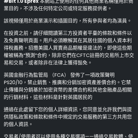
#Bit 1.0 Eprex
本網站上使用的任何其他商業名稱僅用於商
業目的，不涉及任何特定公司或特定服務提供者。
該視頻僅用於商業演示和插圖目的，所有參與者均為演員。
在投資之前，請仔細閱讀第三方投資者平臺的條款和條件以
及免責聲明頁面。用戶必須瞭解其在其居住國的個人資本利
得稅義務。招攬美國人買賣商品期權是違法的，即使這些期
權被稱為“預測”合約，除非它們在CFTC註冊的交易所上市交
易和交易，或者除非在法律上獲得豁免。
英國金融行為監管局 （FCA） 發佈了一項政策聲明
PS20/10，禁止銷售、推廣和分銷加密資產差價合約。它禁
止傳播與分銷基於加密貨幣的差價合約和其他金融產品相關
的行銷材料，這些材料是針對英國居民的
通過在此處留下您的個人詳細資訊，您同意並允許我們與提
供隱私政策和條款和條件中規定的交易服務的第三方共用您
的個人資訊。
交易者/使用者可以使用多種交易選項——通過交易軟體、使