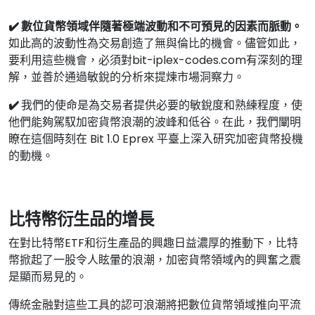
✔️ 數位貨幣領域伴隨著極端波動和不可預見的因素而脈動。
如此高的波動性為交易創造了無與倫比的機會。儘管如此，
要利用這些機會，必須對bit-iplex-codes.com有深刻的理
解，並善於通過敏銳的分析來提煉市場洞察力。
✔️
我們的使命是為交易者提供必要的敏銳度和熟練程度，使
他們能夠駕馭加密貨幣浪潮的波峰和低谷。在此，我們闡明
瞭在這個時刻在 Bit 1.0 Eprex 平臺上深入研究加密貨幣投機
的動機。
比特幣衍生品的增長
在對比特幣ETF和衍生產品的興趣日益濃厚的推動下，比特
幣掀起了一股令人眩暈的浪潮，加密貨幣領域內的興奮之震
是顯而易見的。
傳統金融對這些工具的認可浪潮將把數位貨幣領域推向平流