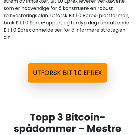
strøm av inntekter. Bit 1.0 Eprex leverer verktøyene
som er nødvendige for å konstruere en robust
reinvesteringsplan. Utforsk Bit 1.0 Eprex-plattformen,
bruk Bit 1.0 Eprex-appen, og fordyp deg i omfattende
Bit 1.0 Eprex anmeldelser for å informere strategien
din.
UTFORSK BIT 1.0 EPREX
Topp 3 Bitcoin-
spådommer – Mestre