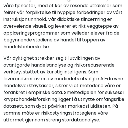
våre tjenester, med et kor av rosende uttalelser som
feirer vår forpliktelse til hyppige forbedringer av vårt
instruksjonsinnhold. Vår didaktiske tilnærming er
overveiende visuell, og leverer et rikt veggteppe av
opplæringsprogrammer som veileder elever fra de
begynnende stadiene av handel til toppen av
handelsbeherskelse.
Vår dyktighet strekker seg til utviklingen av
avantgarde handelsanalyse og risikoreduserende
verktøy, støttet av kunstig intelligens. Som
leverandører av en av markedets utvalgte AI-drevne
handelsverktøykasser, sikrer vi at metodene våre er
forankret i empiriske data. Smeltedigelen for suksess i
kryptohandelsforskning ligger i å utnytte omfangsrike
datasett, som dypt påvirker markedsfluiditeten. På
samme måte er risikostyringsstrategiene våre
utformet gjennom streng stordataanalyse.