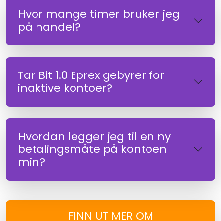
Hvor mange timer bruker jeg
på handel?
Tar Bit 1.0 Eprex gebyrer for
inaktive kontoer?
Hvordan legger jeg til en ny
betalingsmåte på kontoen
min?
FINN UT MER OM