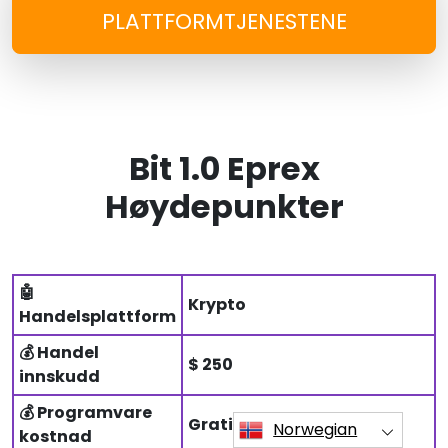
PLATTFORMTJENESTENE
Bit 1.0 Eprex
Høydepunkter
🤖
Krypto
Handelsplattform
💰 Handel
$ 250
innskudd
💰 Programvare
Gratis
Norwegian
kostnad