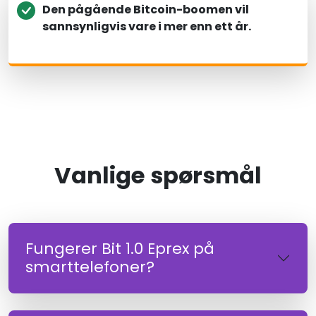
Den pågående Bitcoin-boomen vil
sannsynligvis vare i mer enn ett år.
Vanlige spørsmål
Fungerer Bit 1.0 Eprex på
smarttelefoner?