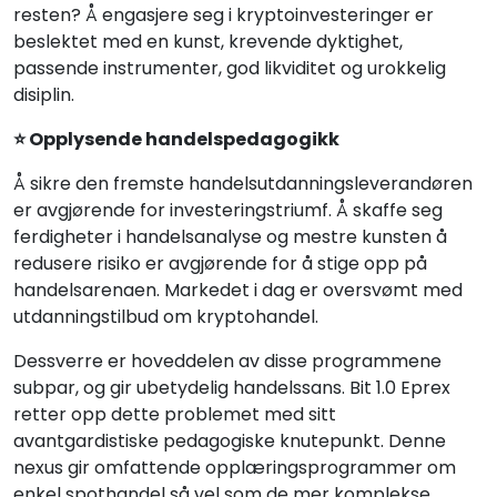
resten? Å engasjere seg i kryptoinvesteringer er
beslektet med en kunst, krevende dyktighet,
passende instrumenter, god likviditet og urokkelig
disiplin.
⭐ Opplysende handelspedagogikk
Å sikre den fremste handelsutdanningsleverandøren
er avgjørende for investeringstriumf. Å skaffe seg
ferdigheter i handelsanalyse og mestre kunsten å
redusere risiko er avgjørende for å stige opp på
handelsarenaen. Markedet i dag er oversvømt med
utdanningstilbud om kryptohandel.
Dessverre er hoveddelen av disse programmene
subpar, og gir ubetydelig handelssans. Bit 1.0 Eprex
retter opp dette problemet med sitt
avantgardistiske pedagogiske knutepunkt. Denne
nexus gir omfattende opplæringsprogrammer om
enkel spothandel så vel som de mer komplekse