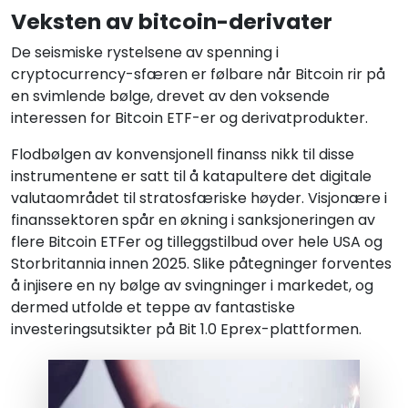
Veksten av bitcoin-derivater
De seismiske rystelsene av spenning i
cryptocurrency-sfæren er følbare når Bitcoin rir på
en svimlende bølge, drevet av den voksende
interessen for Bitcoin ETF-er og derivatprodukter.
Flodbølgen av konvensjonell finanss nikk til disse
instrumentene er satt til å katapultere det digitale
valutaområdet til stratosfæriske høyder. Visjonære i
finanssektoren spår en økning i sanksjoneringen av
flere Bitcoin ETFer og tilleggstilbud over hele USA og
Storbritannia innen 2025. Slike påtegninger forventes
å injisere en ny bølge av svingninger i markedet, og
dermed utfolde et teppe av fantastiske
investeringsutsikter på Bit 1.0 Eprex-plattformen.