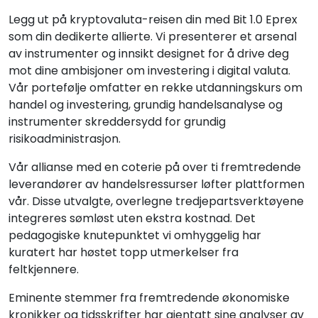
Legg ut på kryptovaluta-reisen din med Bit 1.0 Eprex
som din dedikerte allierte. Vi presenterer et arsenal
av instrumenter og innsikt designet for å drive deg
mot dine ambisjoner om investering i digital valuta.
Vår portefølje omfatter en rekke utdanningskurs om
handel og investering, grundig handelsanalyse og
instrumenter skreddersydd for grundig
risikoadministrasjon.
Vår allianse med en coterie på over ti fremtredende
leverandører av handelsressurser løfter plattformen
vår. Disse utvalgte, overlegne tredjepartsverktøyene
integreres sømløst uten ekstra kostnad. Det
pedagogiske knutepunktet vi omhyggelig har
kuratert har høstet topp utmerkelser fra
feltkjennere.
Eminente stemmer fra fremtredende økonomiske
kronikker og tidsskrifter har gjentatt sine analyser av