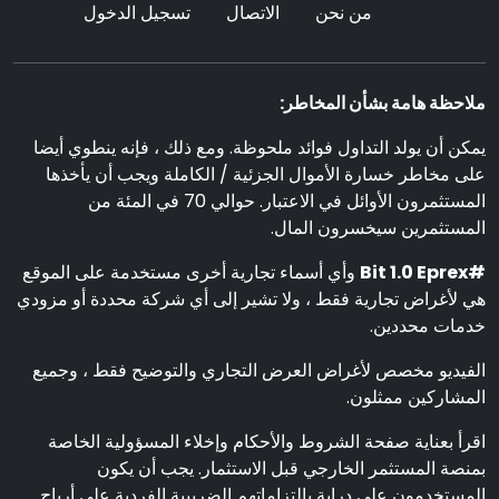
من نحن
الاتصال
تسجيل الدخول
ملاحظة هامة بشأن المخاطر:
يمكن أن يولد التداول فوائد ملحوظة. ومع ذلك ، فإنه ينطوي أيضا
على مخاطر خسارة الأموال الجزئية / الكاملة ويجب أن يأخذها
المستثمرون الأوائل في الاعتبار. حوالي 70 في المئة من
المستثمرين سيخسرون المال.
#Bit 1.0 Eprex
وأي أسماء تجارية أخرى مستخدمة على الموقع
هي لأغراض تجارية فقط ، ولا تشير إلى أي شركة محددة أو مزودي
خدمات محددين.
الفيديو مخصص لأغراض العرض التجاري والتوضيح فقط ، وجميع
المشاركين ممثلون.
اقرأ بعناية صفحة الشروط والأحكام وإخلاء المسؤولية الخاصة
بمنصة المستثمر الخارجي قبل الاستثمار. يجب أن يكون
المستخدمون على دراية بالتزاماتهم الضريبية الفردية على أرباح