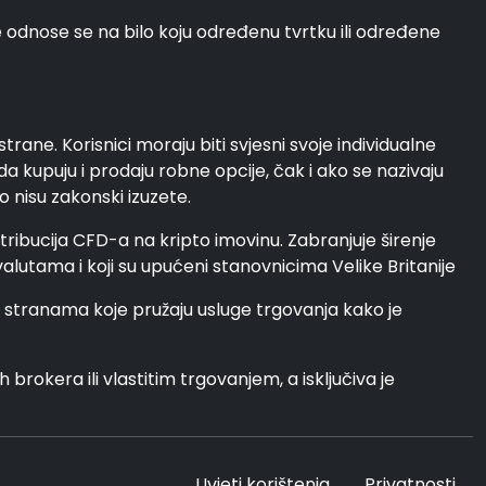
ne odnose se na bilo koju određenu tvrtku ili određene
rane. Korisnici moraju biti svjesni svoje individualne
da kupuju i prodaju robne opcije, čak i ako se nazivaju
o nisu zakonski izuzete.
istribucija CFD-a na kripto imovinu. Zabranjuje širenje
valutama i koji su upućeni stanovnicima Velike Britanije
 stranama koje pružaju usluge trgovanja kako je
brokera ili vlastitim trgovanjem, a isključiva je
Uvjeti korištenja
Privatnosti