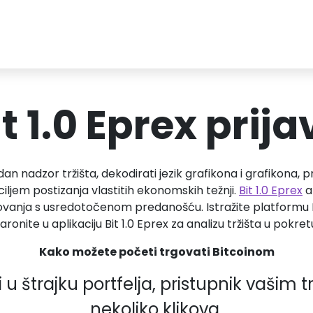
it 1.0 Eprex prija
an nadzor tržišta, dekodirati jezik grafikona i grafikona, p
 ciljem postizanja vlastitih ekonomskih težnji.
Bit 1.0 Eprex
a
anja s usredotočenom predanošću. Istražite platformu Bit
aronite u aplikaciju Bit 1.0 Eprex za analizu tržišta u pokret
Kako možete početi trgovati Bitcoinom
 u štrajku portfelja, pristupnik vaši
nekoliko klikova.