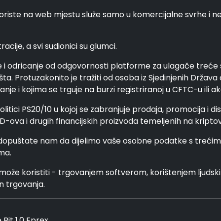
 se koriste na web mjestu služe samo u komercijalne svrhe i 
acije, a svi sudionici su glumci.
be i odricanje od odgovornosti platforme za ulagače treće st
ta. Protuzakonito je tražiti od osoba iz Sjedinjenih Država 
e i kojima se trguje na burzi registriranoj u CFTC-u ili ak
politici PS20/10 u kojoj se zabranjuje prodaja, promocija i d
D-ova i drugih financijskih proizvoda temeljenih na kripto
 dopuštate nam da dijelimo vaše osobne podatke s trećim
ma.
može koristiti - trgovanjem softverom, korištenjem ljudskih 
in trgovanja.
Bit 1.0 Eprex