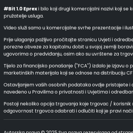
#Bit 1.0 Eprex
i bilo koji drugi komercijalni nazivi koji
pružatelje usluga.
Video služi samo u komercijalne svrhe prezentacije i ilustr
Prije ulaganja pažljivo pročitajte stranicu Uvjeti i odred
porezne obveze za kapitalnu dobit u svojoj zemlji boraviš
ugovorima o predviđanju, osim ako su uvrštene za trgovanj
Tijelo za financijsko ponašanje ("FCA") izdalo je izjavu o 
marketinških materijala koji se odnose na distribuciju CF
Ostavljanjem vaših osobnih podataka ovdje pristajete i
navedeno u Pravilima o privatnosti i Uvjetima i odredba
Postoji nekoliko opcija trgovanja koje trgovac / korisnik 
odgovornost trgovca odabrati i odlučiti koji je pravi nač
Autorska prava © 2025 Sva prava rezervirana od strane 