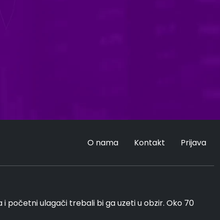
O nama
Kontakt
Prijava
 početni ulagači trebali bi ga uzeti u obzir. Oko 70