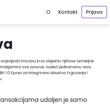
O
Kontakt
Prijava
va
rocjenjivati imovinu kroz objektiv njihove temeljne
malgamira ove osnove, nudeći jedinstvenu vezu
 1.0 Eprex za integrirano iskustvo trgovanja i
u.
m transakcijama udaljen je samo