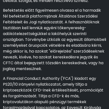
célokat szolgál, és minden résztvevő színész.
Befektetés előtt figyelmesen olvassa el a harmadik
fél befektetői platformjának Általános Szerződési
Feltételeit és Jogi nyilatkozatát. A felhasználóknak
tisztában kell lenniük egyéni tőkenyereség-
adókötelezettségükkel a lakóhelyük szerinti
országban. Törvénybe ütközik az egyesült államokbeli
személyeket áruopciók vételére és eladására kérni,
még akkor is, ha azokat "előrejelzési" szerződéseknek
nevezik, kivéve, ha azokat kereskedésre jegyzik és
CFTC által bejegyzett tőzsdén kereskednek, vagy ha
jogilag mentesülnek.
A Financial Conduct Authority ('FCA') kiadott egy
PS20/10 irányelvi nyilatkozatot, amely tiltja a
kriptoeszközök CFD-inek értékesítését, promócióját
és forgalmazását. Tiltja a CFD-k és más,
kriptovalutákon alapuló pénzügyi termékek
forgalmazásával kapcsolatos, az Egyesült Királyság