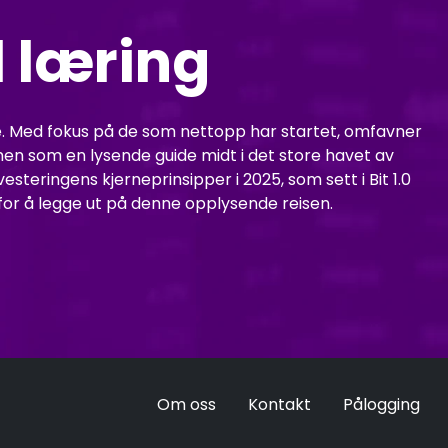
l læring
alle. Med fokus på de som nettopp har startet, omfavner
en som en lysende guide midt i det store havet av
eringens kjerneprinsipper i 2025, som sett i Bit 1.0
x for å legge ut på denne opplysende reisen.
Om oss
Kontakt
Pålogging