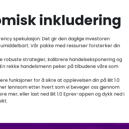
onomisk inkludering
rency spekulasjon. Det gir den daglige investoren
en umiddelbart. Vår pakke med ressurser forsterker din
e robuste strategier, kalibrere handelseksponering og
g. En rekke handelsmenn peker på tilbudene våre som
ere funksjoner for å sikre at opplevelsen din på Bit 1.0
 mer lønnsom etter hvert som vi beveger oss gjennom
lære mer, eller last ned Bit 1.0 Eprex-appen og dykk ned i
ikt.