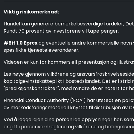
Viktig risikomerknad:
Handel kan generere bemerkelsesverdige fordeler; Det in
Rundt 70 prosent av investorene vil tape penger.
#Bit 1.0 Eprex
og eventuelle andre kommersielle navn so
spesifikke tjenesteleverandører.
Videoen er kun for kommersiell presentasjon og illustras
Les nøye gjennom vilkårene og ansvarsfraskrivelsesside
kapitalgevinstskatteplikt i bostedslandet. Det er i str
"prediksjonskontrakter", med mindre de er notert for ha
Financial Conduct Authority ('FCA') har utstedt en poli
av markedsføringsmateriell knyttet til distribusjon av 
Ved å legge igjen dine personlige opplysninger her, sam
angitt i personvernreglene og vilkårene og betingelsen