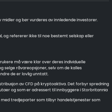
v midler og bør vurderes av innledende investorer.
og refererer ikke til noe bestemt selskap eller
rukere må være klar over deres individuelle
og selge råvareopsjoner, selv om de kalles
dre de er lovlig unntatt.
istribusjon av CFD på kryptoaktiva. Det forbyr spredning
utaer og som er adressert til innbyggere i Storbritannia
on med tredjeparter som tilbyr handelstjenester som