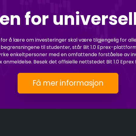
en for universel
øy for å lære om investeringer skal være tilgjengelig for 
grensningene til studenter, står Bit 1.0 Eprex-plattform
rke enkeltpersoner med en omfattende forståelse av invest
x anmeldelse. Besøk det offisielle nettstedet Bit 1.0 Epre
Få mer informasjon