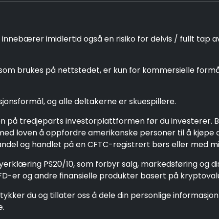
nebærer imidlertid også en risiko for delvis / fullt tap a
m brukes på nettstedet, er kun for kommersielle formål, 
jonsformål, og alle deltakerne er skuespillere.
n på tredjeparts investorplattformen før du investerer. B
id med loven å oppfordre amerikanske personer til å kjøpe 
ndel og handlet på en CFTC-registrert børs eller med min
cyerklæring PS20/10, som forbyr salg, markedsføring og d
CFD-er og andre finansielle produkter basert på kryptoval
tykker du og tillater oss å dele din personlige informasj
e.