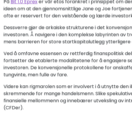
På
Bit 1.0 Eprex
er vår etos forankret i prinsippet om d
ideen om at den gjennomsnittlige Jane og Joe fortjen
ofte er reservert for den velstående og lærde investor
Dessverre gjør de arkaiske strukturene i det konvensjone
investoren. Å navigere i den komplekse labyrinten av tr
mens barrieren for store startkapitalutlegg ytterligere
Ved å omfavne essensen av rettferdig finanspolitisk de
fortsetter de etablerte modalitetene for å engasjere s
investoren. De konvensjonelle protokollene for anskaffel
tungvinte, men fulle av fare.
Videre kan rigmarolen som er involvert i å utnytte den i
skremmende for mange handelsmenn. Slike spekulative b
finansielle mellommenn og innebærer utveksling av int
(CFDer).