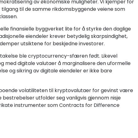
emokratisering av økonomiske muligheter. Vi kjemper for
er tilgang til de samme rikdomsbyggende veiene som
klassen.
lle finansielle byggverket lite for å styrke den daglige
adisjonelle eiendeler krever betydelig skarpsindighet,
 demper utsiktene for beskjedne investorer.
ltakelse ble cryptocurrency-sfæren født. Likevel
eg med digitale valutaer å marginalisere den uformelle
se og sikring av digitale eiendeler er ikke bare
boende volatiliteten til kryptovalutaer for gevinst være
estrebelser utfolder seg vanligvis gjennom nisje
rikate instrumenter som Contracts for Difference