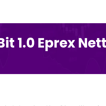
it 1.0 Eprex Net
m