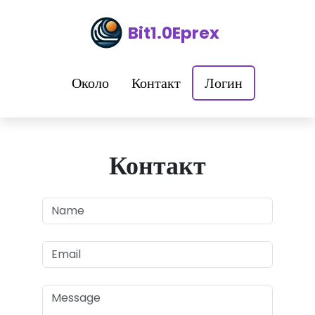
Bit1.0Eprex
Около
Контакт
Логин
Контакт