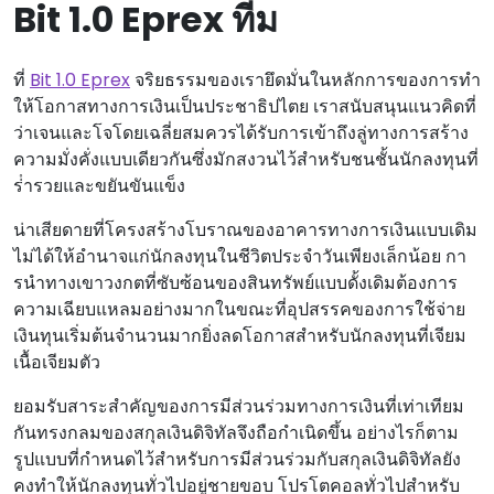
Bit 1.0 Eprex ทีม
ที่
Bit 1.0 Eprex
จริยธรรมของเรายึดมั่นในหลักการของการทํา
ให้โอกาสทางการเงินเป็นประชาธิปไตย เราสนับสนุนแนวคิดที่
ว่าเจนและโจโดยเฉลี่ยสมควรได้รับการเข้าถึงลู่ทางการสร้าง
ความมั่งคั่งแบบเดียวกันซึ่งมักสงวนไว้สําหรับชนชั้นนักลงทุนที่
ร่ํารวยและขยันขันแข็ง
น่าเสียดายที่โครงสร้างโบราณของอาคารทางการเงินแบบเดิม
ไม่ได้ให้อํานาจแก่นักลงทุนในชีวิตประจําวันเพียงเล็กน้อย กา
รนําทางเขาวงกตที่ซับซ้อนของสินทรัพย์แบบดั้งเดิมต้องการ
ความเฉียบแหลมอย่างมากในขณะที่อุปสรรคของการใช้จ่าย
เงินทุนเริ่มต้นจํานวนมากยิ่งลดโอกาสสําหรับนักลงทุนที่เจียม
เนื้อเจียมตัว
ยอมรับสาระสําคัญของการมีส่วนร่วมทางการเงินที่เท่าเทียม
กันทรงกลมของสกุลเงินดิจิทัลจึงถือกําเนิดขึ้น อย่างไรก็ตาม
รูปแบบที่กําหนดไว้สําหรับการมีส่วนร่วมกับสกุลเงินดิจิทัลยัง
คงทําให้นักลงทุนทั่วไปอยู่ชายขอบ โปรโตคอลทั่วไปสําหรับ